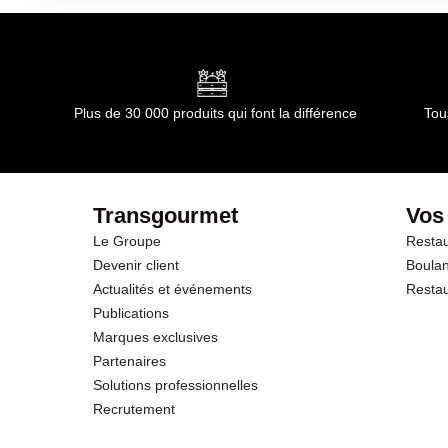
Conformément aux informations transmises par le(s) f
dont Acides gras saturés
Glucides
Plus de 30 000 produits qui font la différence
Tou
dont Sucres
Protéines
Transgourmet
Vos
Le Groupe
Restau
Sel
Devenir client
Boulan
Actualités et événements
Restau
Publications
Marques exclusives
Partenaires
Solutions professionnelles
Recrutement