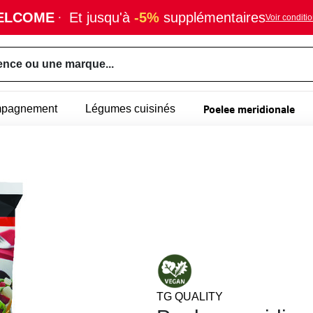
ELCOME
·
Et jusqu'à
-5%
supplémentaires
Voir conditi
ence ou une marque...
Poelee meridionale
mpagnement
Légumes cuisinés
TG QUALITY