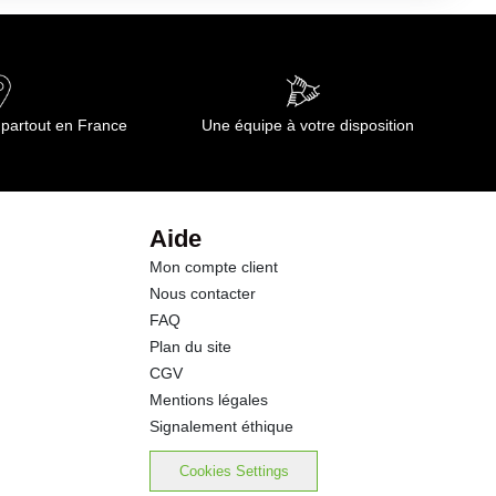
0.30 g
6.8 g
 partout en France
Une équipe à votre disposition
4.5 g
1.6 g
Aide
Mon compte client
0.61 g
Nous contacter
FAQ
Plan du site
CGV
Mentions légales
Signalement éthique
Cookies Settings