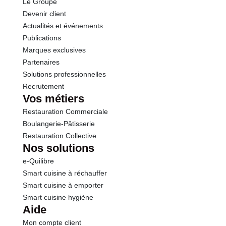
Le Groupe
Protéines
22.8 g
Devenir client
Actualités et événements
Sel
0.05 g
Publications
Marques exclusives
Partenaires
Solutions professionnelles
Recrutement
Vos métiers
Restauration Commerciale
Boulangerie-Pâtisserie
Restauration Collective
Nos solutions
e-Quilibre
Smart cuisine à réchauffer
Smart cuisine à emporter
Smart cuisine hygiène
Aide
Mon compte client