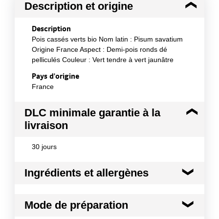
Description et origine
Description
Pois cassés verts bio Nom latin : Pisum savatium
Origine France Aspect : Demi-pois ronds dé
pelliculés Couleur : Vert tendre à vert jaunâtre
Pays d'origine
France
DLC minimale garantie à la
livraison
30 jours
Ingrédients et allergènes
Ingrédients :
Mode de préparation
100 % Pois cassés verts issus de l¿agriculture
biologique traces éventuelles de céréales contenant