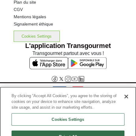
Plan du site
CGV
Mentions légales
Signalement éthique
Cookies Settings
L'application Transgourmet
Transgourmet partout avec vous !
By clicking “Accept All Cookies”, you agree to the storing of
cookies on your device to enhance site navigation, analyze
Interdiction de vente de boissons alcooliques aux mineurs de
site usage, and assist in our marketing efforts.
moins de 18 ans
Cookies Settings
La preuve de majorité de l'acheteur est exigée au moment de la vente
en ligne.
Code de la santé publique, Aar.l.3342-1 et l.3353-3