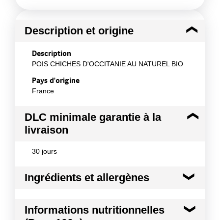
Description et origine
Description
POIS CHICHES D'OCCITANIE AU NATUREL BIO
Pays d'origine
France
DLC minimale garantie à la
livraison
30 jours
Ingrédients et allergènes
Ingrédients :
Informations nutritionnelles
Pois chiches trempés*, eau, sel. *Produits issus de