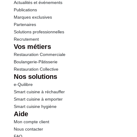
Traces de soja et produits à base de soja
Actualités et événements
Sel
0.75 g
Conformément aux informations transmises
Publications
par le(s) fournisseur(s) de Transgourmet
Marques exclusives
Opérations
Partenaires
Solutions professionnelles
Recrutement
Vos métiers
Restauration Commerciale
Boulangerie-Pâtisserie
Restauration Collective
Nos solutions
e-Quilibre
Smart cuisine à réchauffer
Smart cuisine à emporter
Smart cuisine hygiène
Aide
Mon compte client
Nous contacter
FAQ