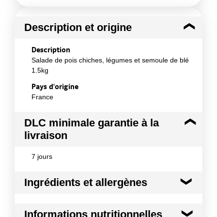
Description et origine
Description
Salade de pois chiches, légumes et semoule de blé
1.5kg
Pays d'origine
France
DLC minimale garantie à la
livraison
7 jours
Ingrédients et allergènes
Ingrédients :
Informations nutritionnelles
pois chiches cuits 45% (eau, pois chiches, sel),