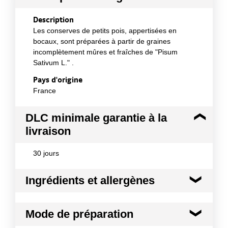
Description
Les conserves de petits pois, appertisées en
bocaux, sont préparées à partir de graines
incomplètement mûres et fraîches de "Pisum
Sativum L." .
Pays d'origine
France
DLC minimale garantie à la
livraison
30 jours
Ingrédients et allergènes
Ingrédients :
Mode de préparation
Petits pois, eau, sucre, sel
Conformément aux informations transmises