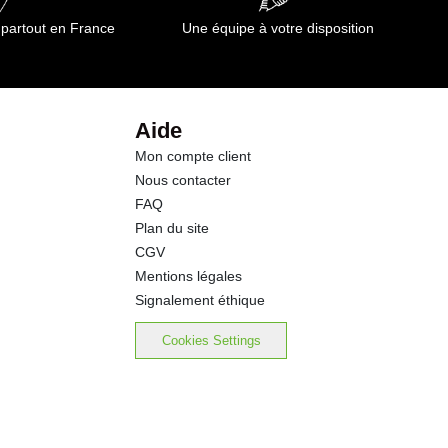
74.0 g
 partout en France
Une équipe à votre disposition
0.0 g
3.2 g
Aide
Mon compte client
7.9 g
Nous contacter
FAQ
0.00 g
Plan du site
CGV
Mentions légales
Signalement éthique
Cookies Settings