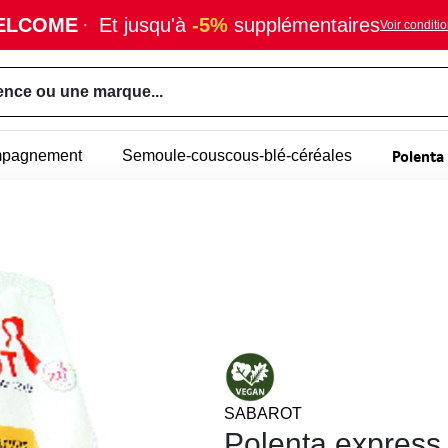
ELCOME
·
Et jusqu'à
-5%
supplémentaires
Voir conditi
ence ou une marque...
Polenta
mpagnement
Semoule-couscous-blé-céréales
SABAROT
Polenta express