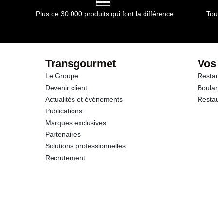
Glucides
Plus de 30 000 produits qui font la différence
Tou
dont Sucres
Fibres
Transgourmet
Vos
Le Groupe
Restau
Protéines
Devenir client
Boulan
Actualités et événements
Restau
Sel
Publications
Marques exclusives
Partenaires
Solutions professionnelles
Recrutement