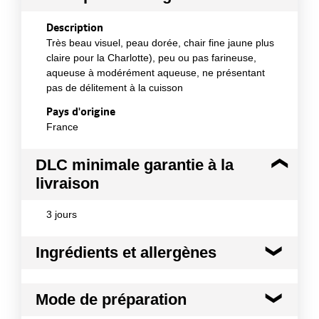
Description
Très beau visuel, peau dorée, chair fine jaune plus
claire pour la Charlotte), peu ou pas farineuse,
aqueuse à modérément aqueuse, ne présentant
pas de délitement à la cuisson
Pays d'origine
France
DLC minimale garantie à la
livraison
3 jours
Ingrédients et allergènes
Ingrédients :
Mode de préparation
Pomme de terre Allians 28/35
Conformément aux informations transmises