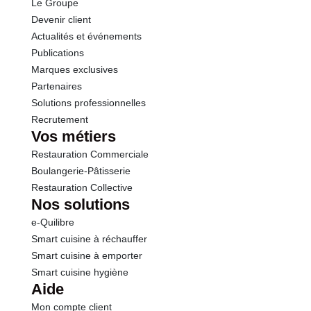
Le Groupe
Protéines
0.3 g
Devenir client
Actualités et événements
Sel
0.00 g
Publications
Marques exclusives
Partenaires
Solutions professionnelles
Recrutement
Vos métiers
Restauration Commerciale
Boulangerie-Pâtisserie
Restauration Collective
Nos solutions
e-Quilibre
Smart cuisine à réchauffer
Smart cuisine à emporter
Smart cuisine hygiène
Aide
Mon compte client