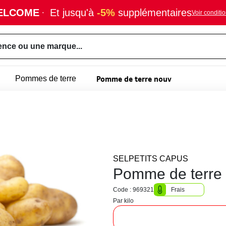
ELCOME
·
Et jusqu'à
-5%
supplémentaires
Voir conditi
ence ou une marque...
Pomme de terre nouv
Pommes de terre
SELPETITS CAPUS
Pomme de terre 
Code : 969321
Frais
Par kilo