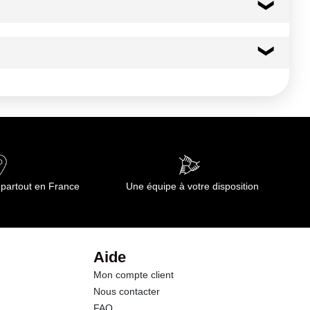
71 kcal
297 kj
0.2 g
0.20 g
15.2 g
 partout en France
Une équipe à votre disposition
0.0 g
2.1 g
Aide
Mon compte client
0.00 g
Nous contacter
FAQ