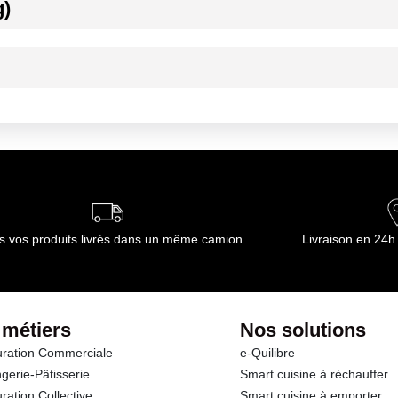
g)
ournisseur(s) de Transgourmet Opérations
ournisseur(s) de Transgourmet Opérations
s vos produits livrés dans un même camion
Livraison en 24h
 métiers
Nos solutions
ration Commerciale
e-Quilibre
gerie-Pâtisserie
Smart cuisine à réchauffer
ration Collective
Smart cuisine à emporter