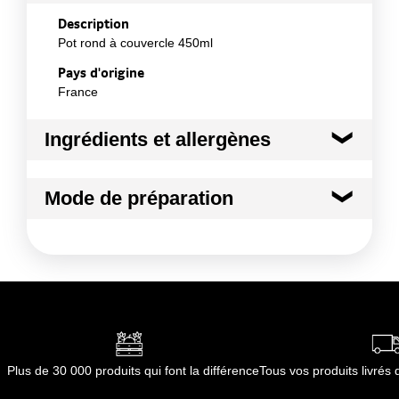
Description
Pot rond à couvercle 450ml
Pays d'origine
France
Ingrédients et allergènes
Ingrédients :
Mode de préparation
PP
Conformément aux informations transmises
Apte au contact alimentaire avec des produits
par le(s) fournisseur(s) de Transgourmet
gras à l'exception des produits 100% gras ou
Opérations
conservés dans un milieu 100% gras
Plus de 30 000 produits qui font la différence
Tous vos produits livré