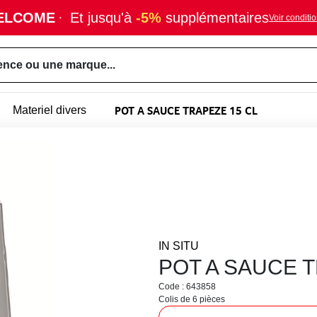
ELCOME
·
Et jusqu'à
-5%
supplémentaires
Voir conditi
ence ou une marque...
POT A SAUCE TRAPEZE 15 CL
Materiel divers
IN SITU
POT A SAUCE T
Code : 643858
Colis de 6 pièces