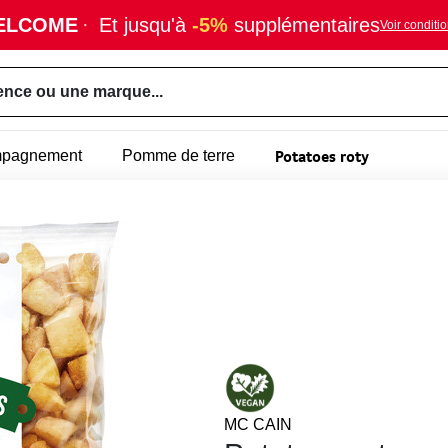
ELCOME
·
Et jusqu'à
-5%
supplémentaires
Voir conditi
ence ou une marque...
Potatoes roty
mpagnement
Pomme de terre
MC CAIN