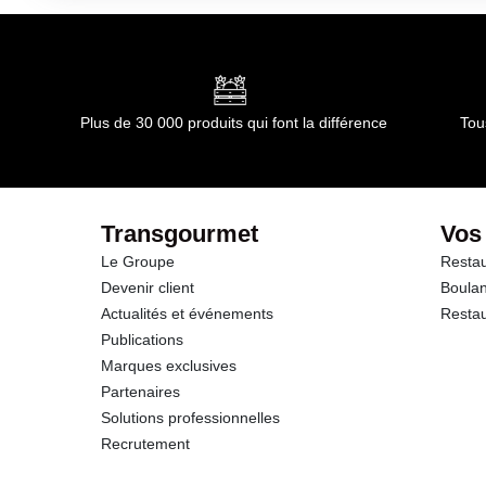
Durée totale du produit :
DLUO : 18 mois
Conformément aux informations transmises par le(s) f
dont Acides gras saturés
Glucides
Plus de 30 000 produits qui font la différence
Tou
dont Sucres
Fibres
Transgourmet
Vos
Le Groupe
Restau
Protéines
Devenir client
Boulan
Actualités et événements
Restau
Sel
Publications
Marques exclusives
Sodium
Partenaires
Solutions professionnelles
Recrutement