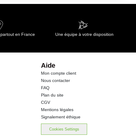
0.50 g
20.5 g
 partout en France
Une équipe à votre disposition
0.5 g
2.0 g
Aide
Mon compte client
2.0 g
Nous contacter
FAQ
0.10 g
Plan du site
CGV
0.03 g
Mentions légales
Signalement éthique
Cookies Settings