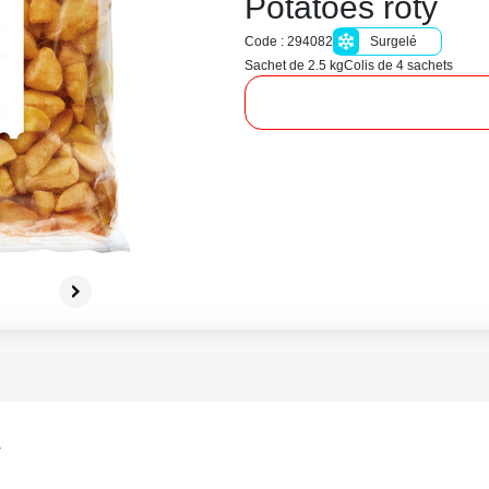
Potatoes roty
Code : 294082
Surgelé
Sachet de 2.5 kg
Colis de 4 sachets
r