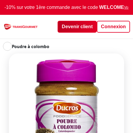
-10% sur votre 1ère commande avec le code
WELCOME
Voir 
Devenir client
Connexion
Poudre à colombo