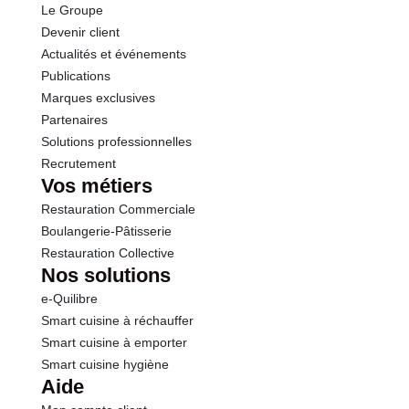
Le Groupe
Protéines
13.0 g
Devenir client
Actualités et événements
Sel
0.10 g
Publications
Marques exclusives
Sodium
0.04 g
Partenaires
Solutions professionnelles
Recrutement
Vos métiers
Restauration Commerciale
Boulangerie-Pâtisserie
Restauration Collective
Nos solutions
e-Quilibre
Smart cuisine à réchauffer
Smart cuisine à emporter
Smart cuisine hygiène
Aide