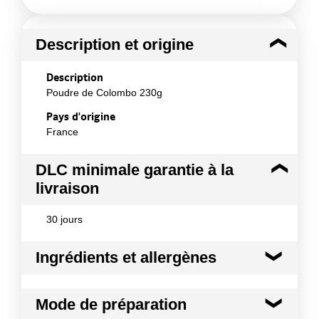
Description et origine
Description
Poudre de Colombo 230g
Pays d'origine
France
DLC minimale garantie à la
livraison
30 jours
Ingrédients et allergènes
Ingrédients :
Mode de préparation
Riz torréfié (29,5%), curcuma, graine de coriandre