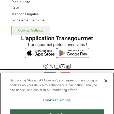
Plan du site
CGV
Mentions légales
Signalement éthique
Cookies Settings
L'application Transgourmet
Transgourmet partout avec vous !
By clicking “Accept All Cookies”, you agree to the storing of
cookies on your device to enhance site navigation, analyze
Interdiction de vente de boissons alcooliques aux mineurs de
site usage, and assist in our marketing efforts.
moins de 18 ans
Cookies Settings
La preuve de majorité de l'acheteur est exigée au moment de la vente
en ligne.
Code de la santé publique, Aar.l.3342-1 et l.3353-3