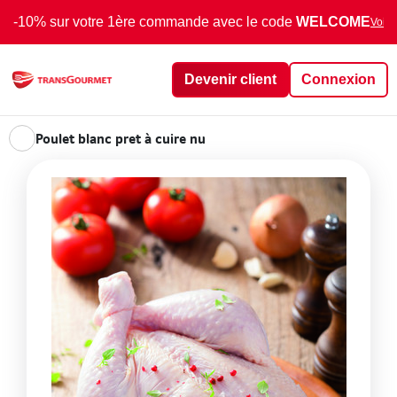
-10% sur votre 1ère commande avec le code
WELCOME
Voir 
Devenir client
Connexion
Poulet blanc pret à cuire nu