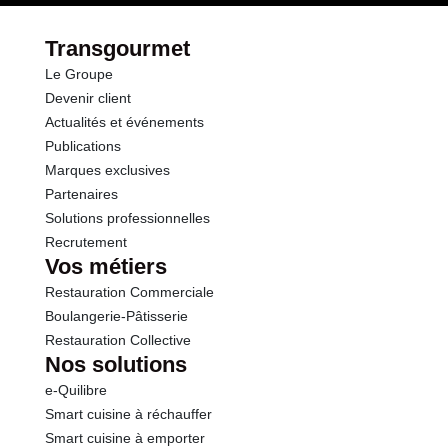
Fibres
0.3 g
Transgourmet
Le Groupe
Protéines
2.6 g
Devenir client
Actualités et événements
Sel
0.75 g
Publications
Marques exclusives
Sodium
0.30 g
Partenaires
Solutions professionnelles
Recrutement
Vos métiers
Restauration Commerciale
Boulangerie-Pâtisserie
Restauration Collective
Nos solutions
e-Quilibre
Smart cuisine à réchauffer
Smart cuisine à emporter