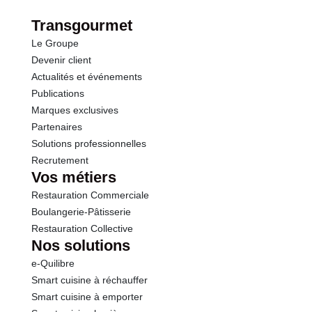
Opérations
Protéines
90.0 g
Transgourmet
Le Groupe
Sel
0.20 g
Devenir client
Actualités et événements
Potassium
31.0 mg
Publications
Marques exclusives
Phosphore
700 mg
Partenaires
Solutions professionnelles
Recrutement
Vos métiers
Restauration Commerciale
Boulangerie-Pâtisserie
Restauration Collective
Nos solutions
e-Quilibre
Smart cuisine à réchauffer
Smart cuisine à emporter