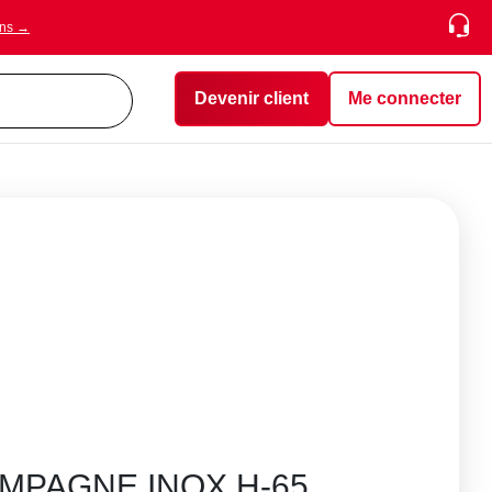
ons →
Devenir client
Me connecter
MPAGNE INOX H-65