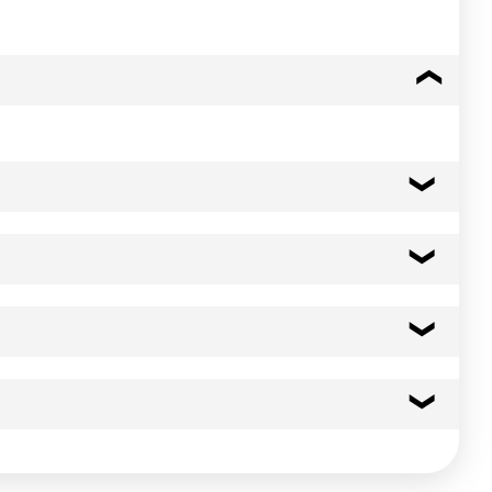
663 kcal
2776 kj
s odeur. Température de stockage: 12 - 20 °C
s odeur. Température de stockage: 12 - 20 °C
63.0 g