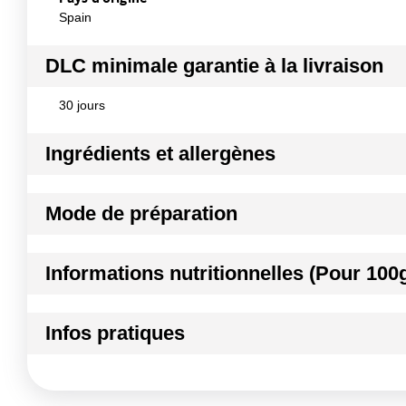
Spain
DLC minimale garantie à la livraison
30 jours
Ingrédients et allergènes
Ingrédients :
Mode de préparation
noisettes 100,0%
Allergènes :
Intérieur, mousse glace
Fruits à coques
Informations nutritionnelles (Pour 100
Conformément aux informations transmises par le(s) f
Kilocalories
Infos pratiques
Kilojoules
Conditions de stockage avant ouverture :
Entreposer le 
Conditions de stockage après ouverture :
Entreposer le 
Matières grasses