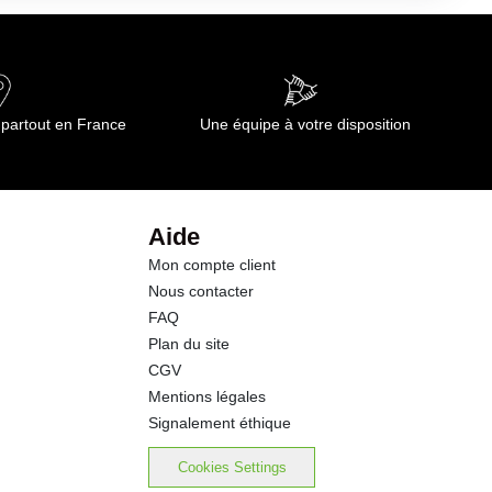
4.20 g
12.0 g
 partout en France
Une équipe à votre disposition
3.8 g
8.5 g
Aide
Mon compte client
12.1 g
Nous contacter
FAQ
0.01 g
Plan du site
CGV
Mentions légales
Signalement éthique
Cookies Settings