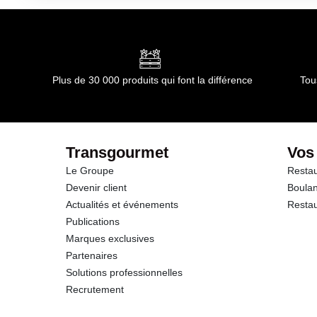
Durée totale du produit :
12 mois
Conformément aux informations transmises par le(s) f
dont Acides gras saturés
Glucides
Plus de 30 000 produits qui font la différence
Tou
dont Sucres
Fibres
Transgourmet
Vos
Le Groupe
Restau
Protéines
Devenir client
Boulan
Actualités et événements
Restau
Sel
Publications
Marques exclusives
Partenaires
Solutions professionnelles
Recrutement