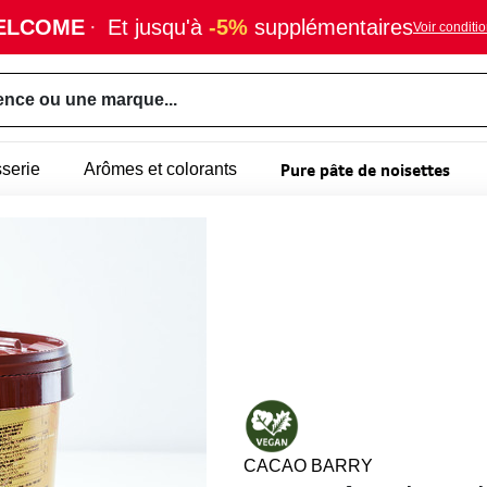
ELCOME
·
Et jusqu'à
-5%
supplémentaires
Voir conditi
ence ou une marque...
Pure pâte de noisettes
sserie
Arômes et colorants
CACAO BARRY