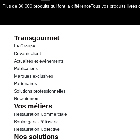
Durée totale du produit :
15 mois
Plus de 30 000 produits qui font la différence
Tous vos produits livré
par le(s) fournisseur(s) de Transgourmet
Conformément aux informations transmises
Opérations
dont Sucres
13.0 g
par le(s) fournisseur(s) de Transgourmet
Opérations
Fibres
2.0 g
Transgourmet
Le Groupe
Protéines
1.0 g
Devenir client
Actualités et événements
Sel
0.00 g
Publications
Marques exclusives
Sodium
0.00 g
Partenaires
Solutions professionnelles
Recrutement
Vos métiers
Restauration Commerciale
Boulangerie-Pâtisserie
Restauration Collective
Nos solutions