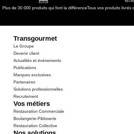
Conformément aux informations transmises
Glucides
18.1 g
par le(s) fournisseur(s) de Transgourmet
Plus de 30 000 produits qui font la différence
Tous vos produits livré
Opérations
dont Sucres
14.6 g
Fibres
1.3 g
Transgourmet
Le Groupe
Protéines
0.2 g
Devenir client
Actualités et événements
Sel
0.00 g
Publications
Marques exclusives
Partenaires
Solutions professionnelles
Recrutement
Vos métiers
Restauration Commerciale
Boulangerie-Pâtisserie
Restauration Collective
Nos solutions