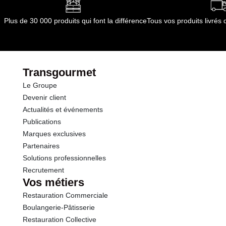
après décongélation sont sous la responsabilité de
Glucides
10.7 g
l'utilisateur et doivent se faire dans le respect des
Plus de 30 000 produits qui font la différence
Tous vos produits livré
bonnes pratiques d'hygiène et d'HACCP.
dont Sucres
10.7 g
Conformément aux informations transmises
par le(s) fournisseur(s) de Transgourmet
Fibres
0.7 g
Opérations
Transgourmet
Le Groupe
Protéines
1.4 g
Devenir client
Actualités et événements
Sel
0.02 g
Publications
Marques exclusives
Partenaires
Solutions professionnelles
Recrutement
Vos métiers
Restauration Commerciale
Boulangerie-Pâtisserie
Restauration Collective