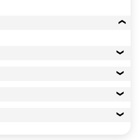
°C en gastronorme plein couvert. Sauteuse : Départ à -18°C :
Micro-ondes : Départ à -18°C : 8 min. sur assiette filmée.
50 kcal
e 2,5 kg en bac gastronorme). Conservation : 3 jours à +3°C
210 kj
 DLUO figurant sur l'emballage Ne jamais recongeler un produit
0.5 g