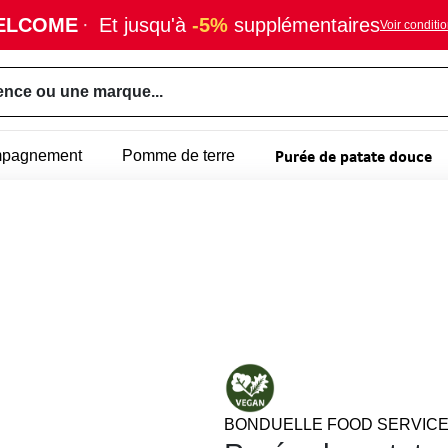
ELCOME
·
Et jusqu'à
-5%
supplémentaires
Voir conditi
ence ou une marque...
Purée de patate douce
mpagnement
Pomme de terre
BONDUELLE FOOD SERVIC