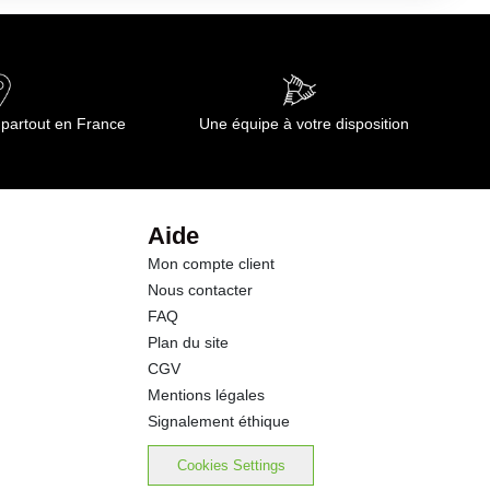
0.10 g
10.1 g
 partout en France
Une équipe à votre disposition
6.1 g
2.1 g
Aide
Mon compte client
1.3 g
Nous contacter
FAQ
0.11 g
Plan du site
CGV
Mentions légales
Signalement éthique
Cookies Settings