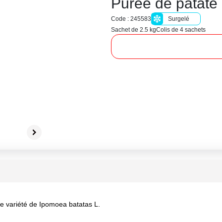
Purée de patate
Code : 245583
Surgelé
Sachet de 2.5 kg
Colis de 4 sachets
de variété de Ipomoea batatas L.