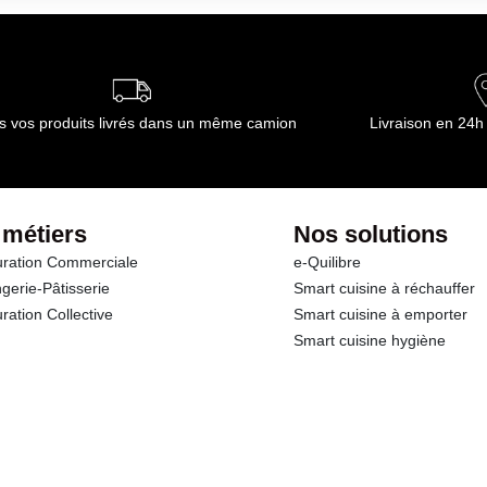
ide réfrigérée ou réfrigérateur (0 à +3°C) : 72h
ournisseur(s) de Transgourmet Opérations
s vos produits livrés dans un même camion
Livraison en 24h
 métiers
Nos solutions
ration Commerciale
e-Quilibre
gerie-Pâtisserie
Smart cuisine à réchauffer
ration Collective
Smart cuisine à emporter
Smart cuisine hygiène