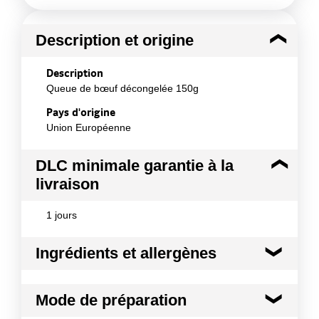
Description et origine
Description
Queue de bœuf décongelée 150g
Pays d'origine
Union Européenne
DLC minimale garantie à la
livraison
1 jours
Ingrédients et allergènes
Ingrédients :
Mode de préparation
Espèce : Bœuf Morceaux d'origine : queue Issu de
matière 1ère décongelée