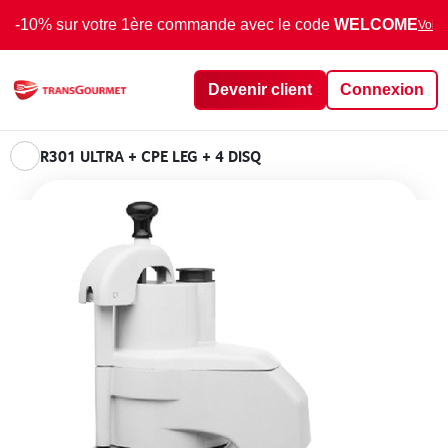
-10% sur votre 1ère commande avec le code
WELCOME
Voir 
Devenir client
Connexion
R301 ULTRA + CPE LEG + 4 DISQ