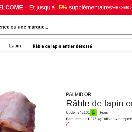
ELCOME
·
Et jusqu'à
-5%
supplémentaires
Voir conditi
ence ou une marque...
Râble de lapin entier désossé
Lapin
PALMID'OR
Râble de lapin e
Code : 242161
Frais
Barquette de 1.375 kg
Colis de 4 barquet