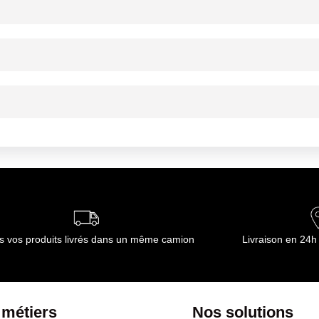
ournisseur(s) de Transgourmet Opérations
ournisseur(s) de Transgourmet Opérations
s vos produits livrés dans un même camion
Livraison en 24h
 métiers
Nos solutions