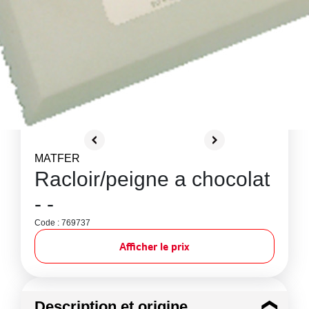
MATFER
Racloir/peigne a chocolat
- -
Code : 769737
Afficher le prix
Description et origine