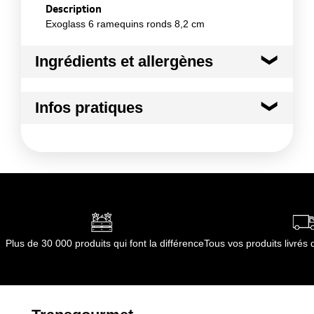
Description
Exoglass 6 ramequins ronds 8,2 cm
Ingrédients et allergènes
Ingrédients :
Infos pratiques
Matière principale : Exoglass
Conformément aux informations transmises
Conditions de stockage avant ouverture
par le(s) fournisseur(s) de Transgourmet
:
Opérations
température ambiante
Durée totale du produit :
non concerné
Conformément aux informations transmises
par le(s) fournisseur(s) de Transgourmet
Opérations
Plus de 30 000 produits qui font la différence
Tous vos produits livré