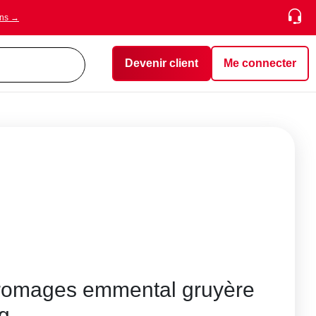
ons →
Devenir client
Me connecter
fromages emmental gruyère
g