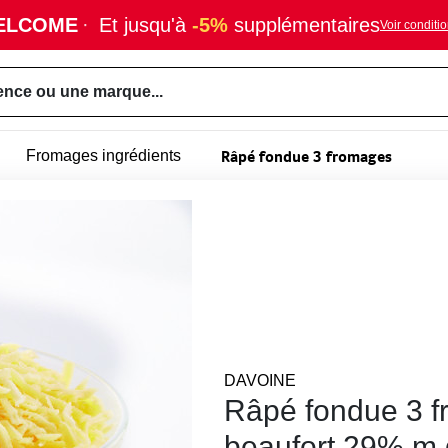
ELCOME
·
Et jusqu'à
-5%
supplémentaires
Voir conditi
ence ou une marque...
Râpé fondue 3 fromages
Fromages ingrédients
DAVOINE
Râpé fondue 3 
beaufort 29% m.