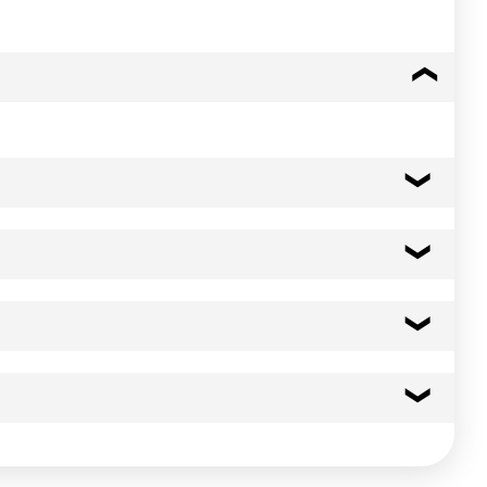
eaufort AOP (fromage à pâte pressée cuite, environ 5 à 10%),
394 kcal
1648 kj
31.0 g