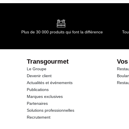
Durée totale du produit :
90 jours
Conformément aux informations transmises par le(s) f
dont Acides gras saturés
Glucides
Plus de 30 000 produits qui font la différence
Tou
dont Sucres
Protéines
Transgourmet
Vos
Le Groupe
Restau
Sel
Devenir client
Boulan
Actualités et événements
Restau
Publications
Marques exclusives
Partenaires
Solutions professionnelles
Recrutement