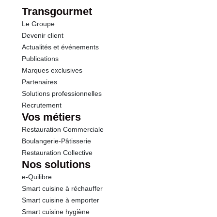
Fibres
1.5 g
Transgourmet
Le Groupe
Protéines
7.5 g
Devenir client
Actualités et événements
Sel
0.86 g
Publications
Marques exclusives
Sodium
0.34 g
Partenaires
Solutions professionnelles
Recrutement
Vos métiers
Restauration Commerciale
Boulangerie-Pâtisserie
Restauration Collective
Nos solutions
e-Quilibre
Smart cuisine à réchauffer
Smart cuisine à emporter
Smart cuisine hygiène