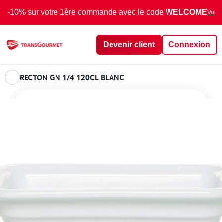
-10% sur votre 1ère commande avec le code
WELCOME
Voir 
Devenir client
Connexion
RECTON GN 1/4 120CL BLANC