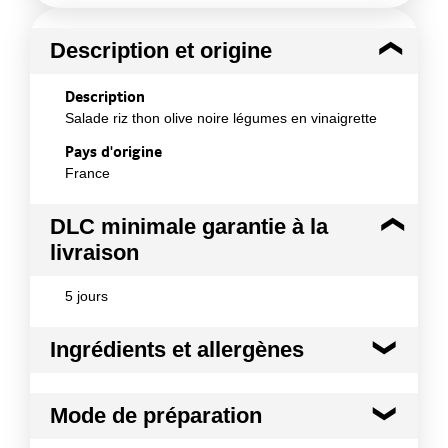
Description et origine
Description
Salade riz thon olive noire légumes en vinaigrette
Pays d'origine
France
DLC minimale garantie à la
livraison
5 jours
Ingrédients et allergènes
Ingrédients :
Mode de préparation
Riz cuit 49%, thon 14% (thon(POISSON), eau, sel),
sauce vinaigrette 13.3% (huile de colza, eau,