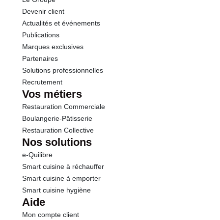
Protéines
5.1 g
Traces d'oeufs et produits à base d'oeufs
Devenir client
Traces de soja et produits à base de soja
Actualités et événements
Sel
1.40 g
Conformément aux informations transmises
Publications
par le(s) fournisseur(s) de Transgourmet
Marques exclusives
Opérations
Partenaires
Solutions professionnelles
Recrutement
Vos métiers
Restauration Commerciale
Boulangerie-Pâtisserie
Restauration Collective
Nos solutions
e-Quilibre
Smart cuisine à réchauffer
Smart cuisine à emporter
Smart cuisine hygiène
Aide
Mon compte client