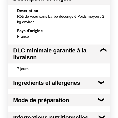
Description
Rôti de veau sans barbe décongelé Poids moyen : 2
kg environ
Pays d'origine
France
DLC minimale garantie à la
livraison
7 jours
Ingrédients et allergènes
Ingrédients :
Mode de préparation
Espèce : Veau Origine : UE Morceau d'origine :
Basse de veau Issu de matière 1ère décongelée.
Mode de préparation :
Conformément aux informations transmises
Pièce à braiser ou à rôtir.
Informations nutritionnelles