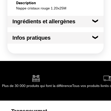
Description
Nappe cristaux rouge 1.20x25M
Ingrédients et allergènes
Ingrédients :
Infos pratiques
Non applicable
Conformément aux informations transmises
Conditions de stockage avant ouverture
par le(s) fournisseur(s) de Transgourmet
:
Opérations
température ambiante
Durée totale du produit :
non définie
Conformément aux informations transmises
par le(s) fournisseur(s) de Transgourmet
Opérations
Plus de 30 000 produits qui font la différence
Tous vos produits livré