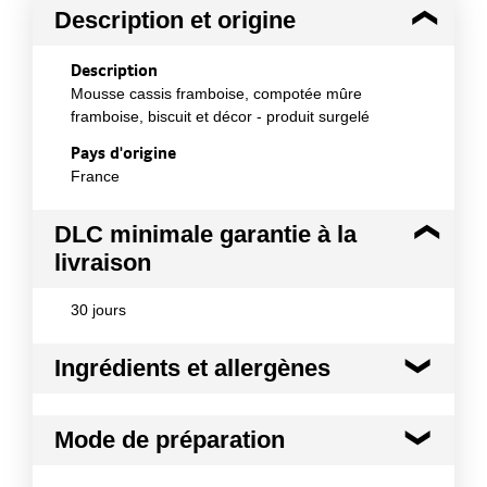
Description et origine
Description
Mousse cassis framboise, compotée mûre
framboise, biscuit et décor - produit surgelé
Pays d'origine
France
DLC minimale garantie à la
livraison
30 jours
Ingrédients et allergènes
Ingrédients :
Mode de préparation
Préparation aux mûres et aux framboises 19%
(mûres 6,8%, sucre, purée de framboises 18,1%,