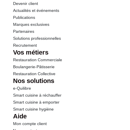
Devenir client
citrique - citrates de sodium, phosphates de
potassium, stabilisants : diphosphates - phosphates
Actualités et événements
Sel
0.06 g
de calcium. Traces éventuelles de FRUITS A
Publications
COQUES; Les informations en majuscules sont
Marques exclusives
destinées aux personnes intolérantes ou
Partenaires
allergiques.
Solutions professionnelles
Allergènes :
Recrutement
Lait et produits à base de lait
Vos métiers
Soja et produits à base de soja
Restauration Commerciale
Oeufs et produits à base d'oeufs
Boulangerie-Pâtisserie
Céréales contenant du gluten
Restauration Collective
Traces de fruits à coques
Nos solutions
Conformément aux informations transmises
e-Quilibre
par le(s) fournisseur(s) de Transgourmet
Smart cuisine à réchauffer
Opérations
Smart cuisine à emporter
Smart cuisine hygiène
Aide
Mon compte client