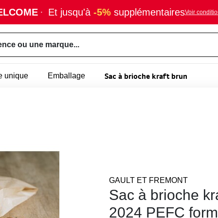
ELCOME
·
Et jusqu'à
-5%
supplémentaires
Voir conditi
ence ou une marque...
Sac à brioche kraft brun
e unique
Emballage
GAULT ET FREMONT
Sac à brioche kr
2024 PEFC form