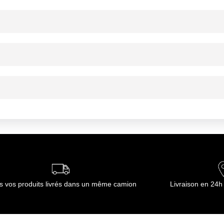
ournisseur(s) de Transgourmet Opérations
 direct pour produit gras, sec et humide
ns un endroit sec
ns un endroit sec
ournisseur(s) de Transgourmet Opérations
s vos produits livrés dans un même camion
Livraison en 24h