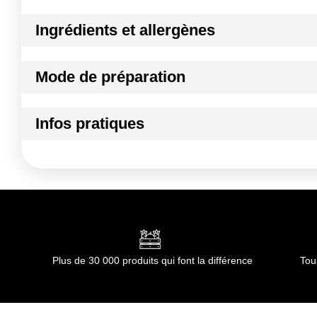
Ingrédients et allergènes
Ingrédients :
Mode de préparation
Matériau(x) : kraft brun fibres vierges 300gsm PEFC
Conformément aux informations transmises par le(s) f
Mode de préparation :
Garanti apte au contact alimentaire
Infos pratiques
Conditions de stockage avant ouverture :
A conserver da
Conditions de stockage après ouverture :
A conserver da
Durée totale du produit :
Pas de durée limitée d'utilisation
Conformément aux informations transmises par le(s) f
Plus de 30 000 produits qui font la différence
Tou