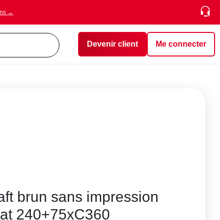
ons →
Devenir client
Me connecter
aft brun sans impression
at 240+75xC360