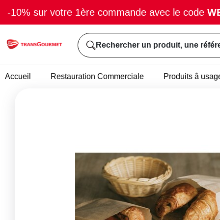
-10% sur votre 1ère commande avec le code
W
Rechercher un produit, une référ
Accueil
Restauration Commerciale
Produits â usag