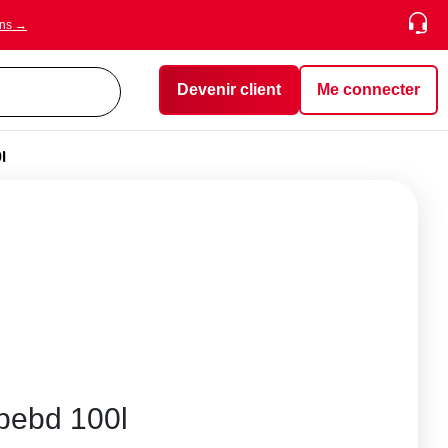
ons →
Devenir client
Me connecter
l
 pebd 100l