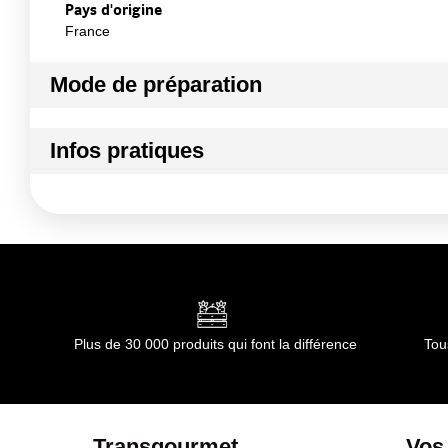
Pays d'origine
France
Mode de préparation
Mode de préparation :
Afin d'éviter tout risque d'étouffem
Infos pratiques
Conditions de stockage avant ouverture :
A conserver da
Conditions de stockage après ouverture :
A conserver da
Durée totale du produit :
Pas de durée limitée d'utilisation
Conformément aux informations transmises par le(s) f
Plus de 30 000 produits qui font la différence
Tou
Transgourmet
Vos