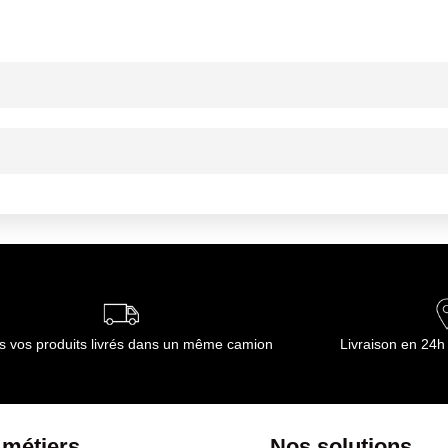
ent, tenir hors de portée des enfants.
ns un endroit sec et propre Température < 40 ° C
ns un endroit sec et propre Température < 40 ° C
ournisseur(s) de Transgourmet Opérations
s vos produits livrés dans un même camion
Livraison en 24h
 métiers
Nos solutions