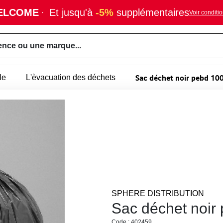
ELCOME
·
Et jusqu'à
-5%
supplémentaires
Voir conditi
ence ou une marque...
Sac déchet noir pebd 100
le
L'èvacuation des déchets
SPHERE DISTRIBUTION
Sac déchet noir
Code : 402459