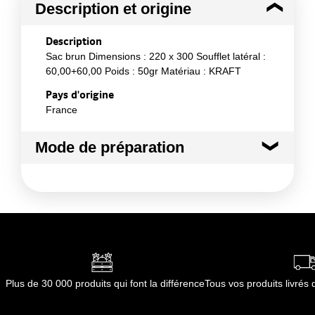
Description et origine
Description
Sac brun Dimensions : 220 x 300 Soufflet latéral :
60,00+60,00 Poids : 50gr Matériau : KRAFT
Pays d'origine
France
Mode de préparation
Mode de préparation :
Afin de préserver les
caractéristiques du produit pour une utilisation
optimale, nous vous conseillons de le stocker dans
un endroit sec, à l'abri de la lumière et des
températures extrêmes. Matériau autorisé pour
contact alimentaire.
Plus de 30 000 produits qui font la différence
Tous vos produits livré