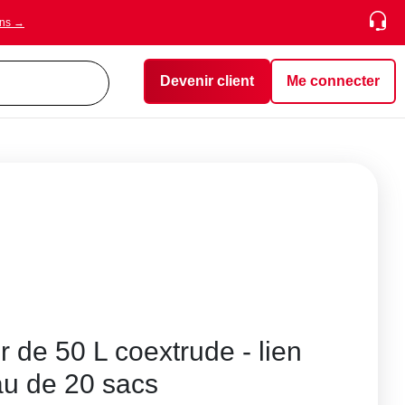
ons →
Devenir client
Me connecter
r de 50 L coextrude - lien
au de 20 sacs