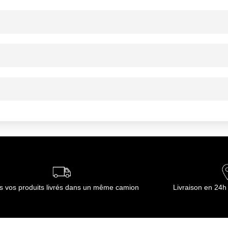
ournisseur(s) de Transgourmet Opérations
ent, tenir hors de portée des enfants.
ns un endroit sec et propre Température < 40 ° C
ns un endroit sec et propre Température < 40 ° C
ournisseur(s) de Transgourmet Opérations
s vos produits livrés dans un même camion
Livraison en 24h