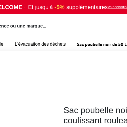
ELCOME
·
Et jusqu'à
-5%
supplémentaires
Voir conditi
ence ou une marque...
Sac poubelle noir de 50 L
le
L'èvacuation des déchets
Sac poubelle noi
coulissant roule