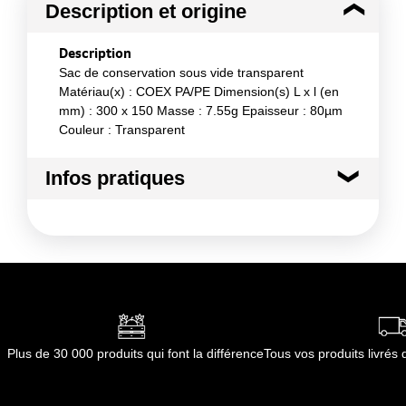
Description et origine
Description
Sac de conservation sous vide transparent
Matériau(x) : COEX PA/PE Dimension(s) L x l (en
mm) : 300 x 150 Masse : 7.55g Epaisseur : 80µm
Couleur : Transparent
Infos pratiques
Conditions de stockage avant ouverture :
à
température ambiante
Durée totale du produit :
Pas de limite d'utilisation
Conformément aux informations transmises
par le(s) fournisseur(s) de Transgourmet
Opérations
Plus de 30 000 produits qui font la différence
Tous vos produits livré