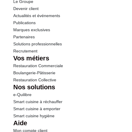
mollusque
Le Groupe
Protéines
1.1 g
Traces de poissons et produits à base de poissons
Devenir client
Traces de soja et produits à base de soja
Actualités et événements
Sel
0.66 g
Conformément aux informations transmises
Publications
par le(s) fournisseur(s) de Transgourmet
Marques exclusives
Opérations
Partenaires
Solutions professionnelles
Recrutement
Vos métiers
Restauration Commerciale
Boulangerie-Pâtisserie
Restauration Collective
Nos solutions
e-Quilibre
Smart cuisine à réchauffer
Smart cuisine à emporter
Smart cuisine hygiène
Aide
Mon compte client