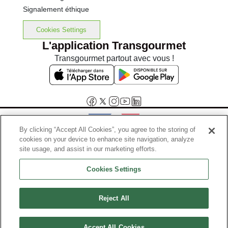
Signalement éthique
Cookies Settings
L'application Transgourmet
Transgourmet partout avec vous !
By clicking “Accept All Cookies”, you agree to the storing of
cookies on your device to enhance site navigation, analyze
Interdiction de vente de boissons alcooliques aux mineurs de
site usage, and assist in our marketing efforts.
moins de 18 ans
Cookies Settings
La preuve de majorité de l'acheteur est exigée au moment de la vente
en ligne.
Code de la santé publique, Aar.l.3342-1 et l.3353-3
Reject All
© Tous droits réservés
Accept All Cookies