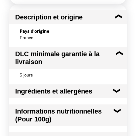
Description et origine
Pays d'origine
France
DLC minimale garantie à la
livraison
5 jours
Ingrédients et allergènes
Ingrédients :
Informations nutritionnelles
Julienne de légumes (Céleri - rave, Carottes,
(Pour 100g)
Courgettes), Sauce bulgare ( eau, huile de colza,
yaourt 22,6%, vinaigre, sucre, amidons modifiés,
sel, jaune d'œuf , épaississants : gomme de
Kilocalories
110 kcal