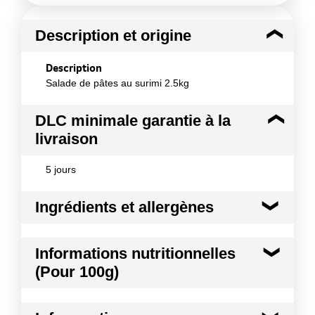
Description et origine
Description
Salade de pâtes au surimi 2.5kg
DLC minimale garantie à la
livraison
5 jours
Ingrédients et allergènes
Ingrédients :
Informations nutritionnelles
pâtes cuites 37% (eau, semoule de BLE, blanc
(Pour 100g)
d'ŒUF en poudre, sel), surimi 23% (eau, chair de
POISSON, amidon (BLE), blanc d'ŒUF, huile de
colza, sucre, sel, arôme naturel (CRUSTACE),
Kilocalories
169 kcal
colorant : extrait de paprika), eau, huile de colza,