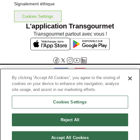
Signalement éthique
Cookies Settings
L'application Transgourmet
Transgourmet partout avec vous !
By clicking “Accept All Cookies”, you agree to the storing of
cookies on your device to enhance site navigation, analyze
Interdiction de vente de boissons alcooliques aux mineurs de
site usage, and assist in our marketing efforts.
moins de 18 ans
Cookies Settings
La preuve de majorité de l'acheteur est exigée au moment de la vente
en ligne.
Code de la santé publique, Aar.l.3342-1 et l.3353-3
Reject All
© Tous droits réservés
Accept All Cookies