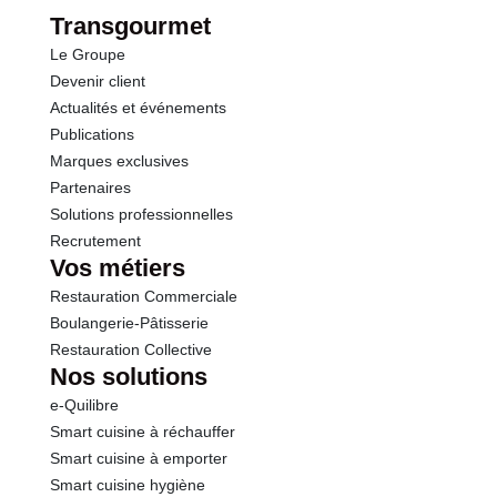
Fibres
2.9 g
Transgourmet
Le Groupe
Protéines
4.3 g
Devenir client
Actualités et événements
Sel
1.00 g
Publications
Marques exclusives
Partenaires
Solutions professionnelles
Recrutement
Vos métiers
Restauration Commerciale
Boulangerie-Pâtisserie
Restauration Collective
Nos solutions
e-Quilibre
Smart cuisine à réchauffer
Smart cuisine à emporter
Smart cuisine hygiène