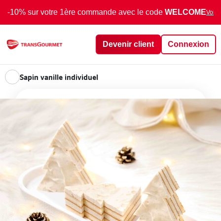
-10% sur votre 1ère commande avec le code
WELCOME
Voir 
Devenir client
Connexion
Sapin vanille individuel