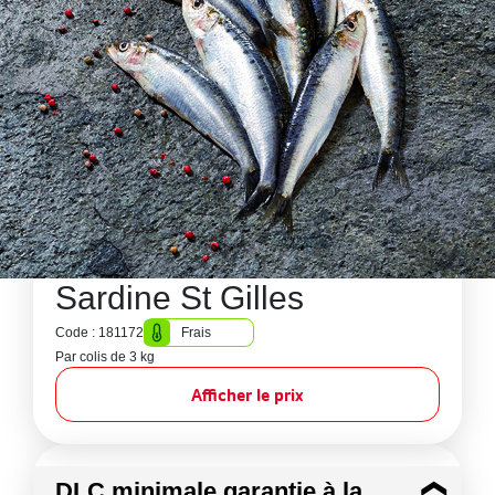
Sardine St Gilles
Code : 181172
Frais
Par colis de 3 kg
Afficher le prix
DLC minimale garantie à la