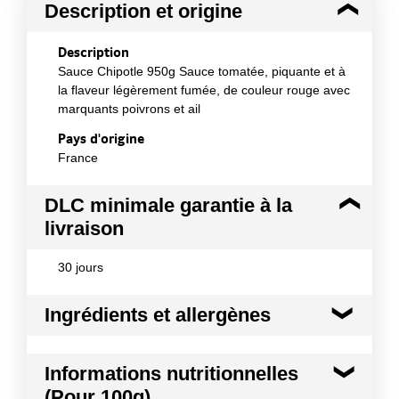
Description et origine
Description
Sauce Chipotle 950g Sauce tomatée, piquante et à
la flaveur légèrement fumée, de couleur rouge avec
marquants poivrons et ail
Pays d'origine
France
DLC minimale garantie à la
livraison
30 jours
Ingrédients et allergènes
Ingrédients :
Informations nutritionnelles
Eau, sucre, vinaigre, purée de tomates, amidon
(Pour 100g)
modifié de pomme de terre, sel, poivron rouge