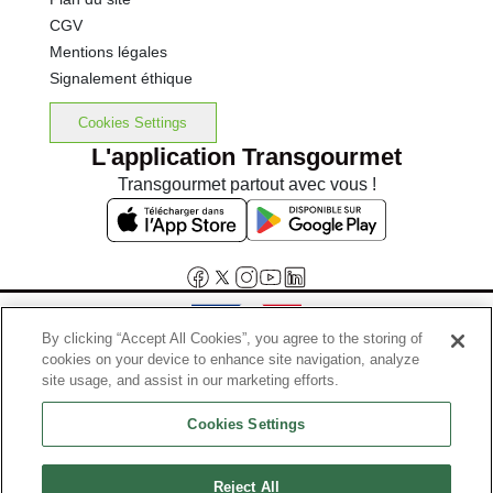
CGV
Mentions légales
Signalement éthique
Cookies Settings
L'application Transgourmet
Transgourmet partout avec vous !
By clicking “Accept All Cookies”, you agree to the storing of
cookies on your device to enhance site navigation, analyze
Interdiction de vente de boissons alcooliques aux mineurs de
site usage, and assist in our marketing efforts.
moins de 18 ans
Cookies Settings
La preuve de majorité de l'acheteur est exigée au moment de la vente
en ligne.
Code de la santé publique, Aar.l.3342-1 et l.3353-3
Reject All