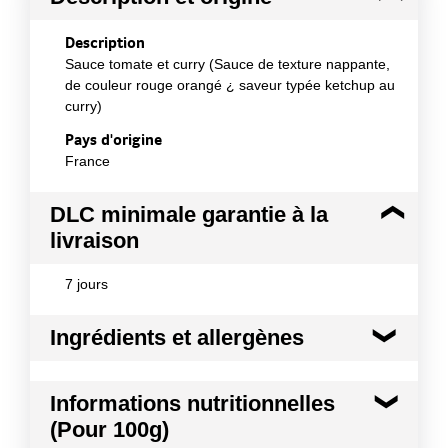
Description
Sauce tomate et curry (Sauce de texture nappante,
de couleur rouge orangé ¿ saveur typée ketchup au
curry)
Pays d'origine
France
DLC minimale garantie à la
livraison
7 jours
Ingrédients et allergènes
Ingrédients :
Informations nutritionnelles
Eau, purée de tomates à base de concentré (27%),
(Pour 100g)
sucre, curry (4%), vinaigre balsamique (vinaigre de
vin, moût de raisins, colorant : E150d) (SULFITES),