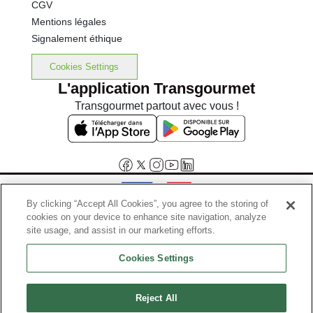
CGV
Mentions légales
Signalement éthique
Cookies Settings
L'application Transgourmet
Transgourmet partout avec vous !
By clicking “Accept All Cookies”, you agree to the storing of
cookies on your device to enhance site navigation, analyze
Interdiction de vente de boissons alcooliques aux mineurs de
site usage, and assist in our marketing efforts.
moins de 18 ans
Cookies Settings
La preuve de majorité de l'acheteur est exigée au moment de la vente
en ligne.
Code de la santé publique, Aar.l.3342-1 et l.3353-3
Reject All