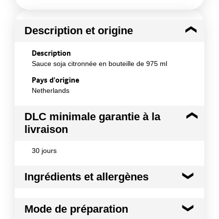
Description et origine
Description
Sauce soja citronnée en bouteille de 975 ml
Pays d'origine
Netherlands
DLC minimale garantie à la
livraison
30 jours
Ingrédients et allergènes
Ingrédients :
Mode de préparation
Sauce soja 42% (eau, GRAINES DE SOJA, BLE,