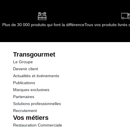
Conditions de stockage après ouverture :
Se
dont Acides gras saturés
0.00 g
conserve au frais 1 mois après ouverture. A
conserver dans l¿emballage d¿origine.
Glucides
45.0 g
Durée totale du produit :
8 mois
Plus de 30 000 produits qui font la différence
Tous vos produits livré
Conformément aux informations transmises
dont Sucres
27.0 g
par le(s) fournisseur(s) de Transgourmet
Opérations
Protéines
1.0 g
Transgourmet
Le Groupe
Sel
3.20 g
Devenir client
Actualités et événements
Publications
Marques exclusives
Partenaires
Solutions professionnelles
Recrutement
Vos métiers
Restauration Commerciale