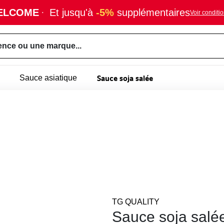
ELCOME
·
Et jusqu'à
-5%
supplémentaires
Voir conditi
ence ou une marque...
Sauce soja salée
Sauce asiatique
TG QUALITY
Sauce soja salé