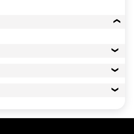
70 kcal
293 kj
0.5 g
0.10 g