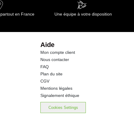
7.7 g
 partout en France
Une équipe à votre disposition
3.4 g
8.7 g
Aide
Mon compte client
16.60 g
Nous contacter
FAQ
Plan du site
CGV
Mentions légales
Signalement éthique
Cookies Settings