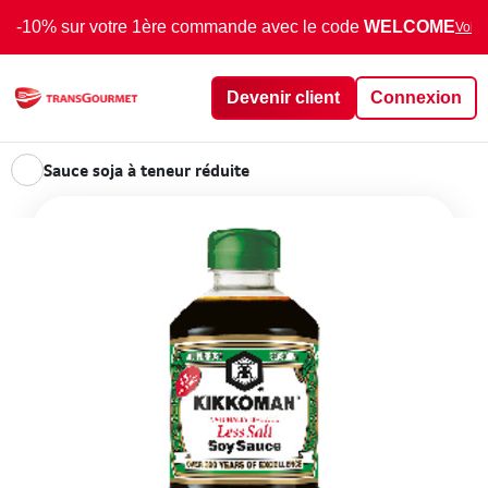
-10% sur votre 1ère commande avec le code
WELCOME
Voir 
Devenir client
Connexion
Sauce soja à teneur réduite