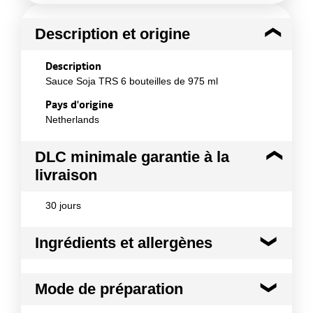
Description et origine
Description
Sauce Soja TRS 6 bouteilles de 975 ml
Pays d'origine
Netherlands
DLC minimale garantie à la
livraison
30 jours
Ingrédients et allergènes
Ingrédients :
Mode de préparation
Eau, graines de SOJA, BLE, sel, vinaigre d'alcool,
sucre.